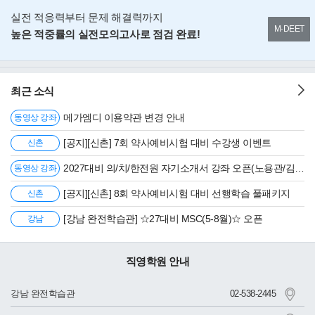
실전 적응력부터 문제 해결력까지
M·DEET
높은 적중률의 실전모의고사로 점검 완료!
최근 소식
메가엠디 이용약관 변경 안내
동영상 강좌
[공지][신촌] 7회 약사예비시험 대비 수강생 이벤트
신촌
2027대비 의/치/한전원 자기소개서 강좌 오픈(노용관/김현진)
동영상 강좌
[공지][신촌] 8회 약사예비시험 대비 선행학습 풀패키지
신촌
[강남 완전학습관] ☆27대비 MSC(5-8월)☆ 오픈
강남
직영학원 안내
강남 완전학습관
02-538-2445