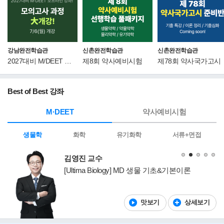
강남완전학습관
신촌완전학습관
신촌완전학습관
2027대비 M/DEET 강좌
제8회 약사예비시험
제78회 약사국가고시
Best of Best 강좌
M·DEET
약사예비시험
생물학
화학
유기화학
서류+면접
김영진 교수
편
[Ultima Biology] MD 생물 기초&기본이론
.1
기
맛보기
상세보기